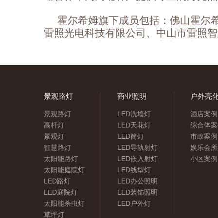
霍尔希姆旗下成员包括：佛山霍尔
雷照光电科技有限公司、中山市雷照智
光秀照明技术有限公司、广东正嘉灯饰
光电科技有限公司等成员企业…
浏览详情
景观路灯
商业照明
户外亮
景观路灯
LED洗墙灯
酒店案例
高杆灯
LED天花灯
综合体案
景观灯
LED筒灯
市政案例
智慧路灯
LED导轨射灯
娱乐会所
太阳能路灯
LED嵌入射灯
小区案例
太阳能庭院灯
LED线型灯
LED路灯
LED办公照明
LED庭院灯
LED装饰照明
太阳能杀虫灯
LED户外灯
草坪灯