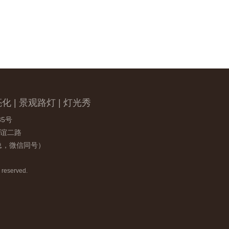
化 | 景观路灯 | 灯光秀
5号
谊二路
曹总，微信同号）
reserved.