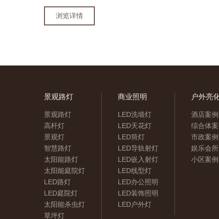
浏览详情
景观路灯
商业照明
户外亮
景观路灯
LED洗墙灯
酒店案例
高杆灯
LED天花灯
综合体案
景观灯
LED筒灯
市政案例
智慧路灯
LED导轨射灯
娱乐会所
太阳能路灯
LED嵌入射灯
小区案例
太阳能庭院灯
LED线型灯
LED路灯
LED办公照明
LED庭院灯
LED装饰照明
太阳能杀虫灯
LED户外灯
草坪灯