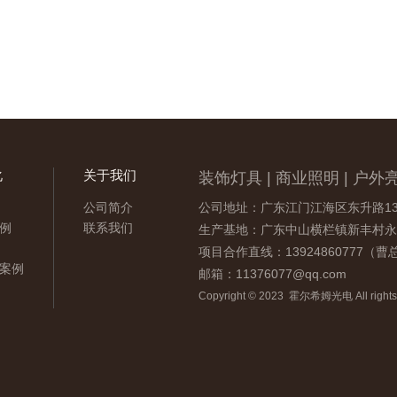
化
关于我们
装饰灯具 | 商业照明 | 户外亮
公司简介
公司地址：广东江门江海区东升路13
例
联系我们
生产基地：广东中山横栏镇新丰村永
项目合作直线：13924860777（
案例
邮箱：11376077@qq.com
Copyright © 2023 霍尔希姆光电 All rights 