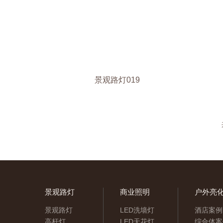
景观路灯019
景观路灯
商业照明
户外亮
景观路灯
LED洗墙灯
酒店案例
高杆灯
LED天花灯
综合体案