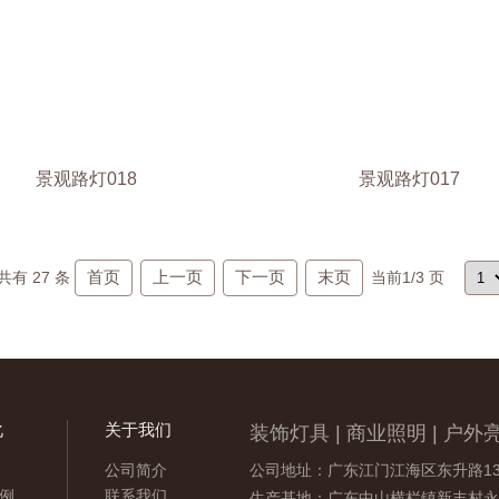
景观路灯018
景观路灯017
首页
上一页
下一页
末页
共有
27
条
当前
1
/3 页
化
关于我们
装饰灯具 | 商业照明 | 户外亮
公司简介
公司地址：广东江门江海区东升路13
例
联系我们
生产基地：广东中山横栏镇新丰村永