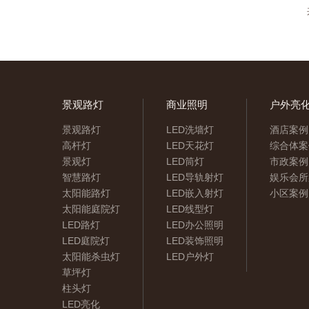
景观路灯
商业照明
户外亮
景观路灯
LED洗墙灯
酒店案例
高杆灯
LED天花灯
综合体案
景观灯
LED筒灯
市政案例
智慧路灯
LED导轨射灯
娱乐会所
太阳能路灯
LED嵌入射灯
小区案例
太阳能庭院灯
LED线型灯
LED路灯
LED办公照明
LED庭院灯
LED装饰照明
太阳能杀虫灯
LED户外灯
草坪灯
柱头灯
LED亮化