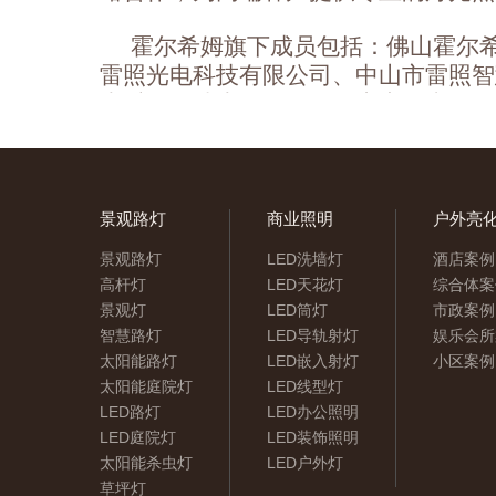
霍尔希姆旗下成员包括：佛山霍尔
雷照光电科技有限公司、中山市雷照智
光秀照明技术有限公司、广东正嘉灯饰
光电科技有限公司等成员企业…
浏览详情
景观路灯
商业照明
户外亮
景观路灯
LED洗墙灯
酒店案例
高杆灯
LED天花灯
综合体案
景观灯
LED筒灯
市政案例
智慧路灯
LED导轨射灯
娱乐会所
太阳能路灯
LED嵌入射灯
小区案例
太阳能庭院灯
LED线型灯
LED路灯
LED办公照明
LED庭院灯
LED装饰照明
太阳能杀虫灯
LED户外灯
草坪灯