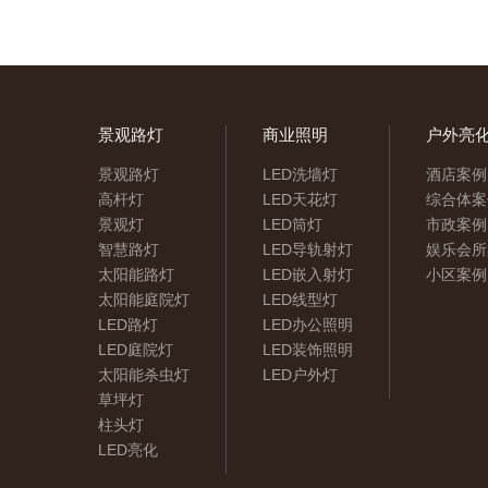
景观路灯
商业照明
户外亮
景观路灯
LED洗墙灯
酒店案例
高杆灯
LED天花灯
综合体案
景观灯
LED筒灯
市政案例
智慧路灯
LED导轨射灯
娱乐会所
太阳能路灯
LED嵌入射灯
小区案例
太阳能庭院灯
LED线型灯
LED路灯
LED办公照明
LED庭院灯
LED装饰照明
太阳能杀虫灯
LED户外灯
草坪灯
柱头灯
LED亮化