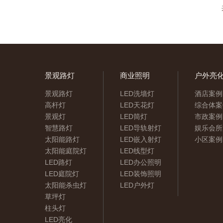
景观路灯
商业照明
户外亮
景观路灯
LED洗墙灯
酒店案例
高杆灯
LED天花灯
综合体案
景观灯
LED筒灯
市政案例
智慧路灯
LED导轨射灯
娱乐会所
太阳能路灯
LED嵌入射灯
小区案例
太阳能庭院灯
LED线型灯
LED路灯
LED办公照明
LED庭院灯
LED装饰照明
太阳能杀虫灯
LED户外灯
草坪灯
柱头灯
LED亮化