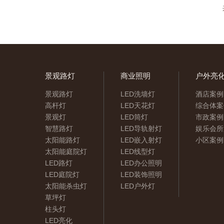
景观路灯
商业照明
户外亮
景观路灯
LED洗墙灯
酒店案例
高杆灯
LED天花灯
综合体案
景观灯
LED筒灯
市政案例
智慧路灯
LED导轨射灯
娱乐会所
太阳能路灯
LED嵌入射灯
小区案例
太阳能庭院灯
LED线型灯
LED路灯
LED办公照明
LED庭院灯
LED装饰照明
太阳能杀虫灯
LED户外灯
草坪灯
柱头灯
LED亮化