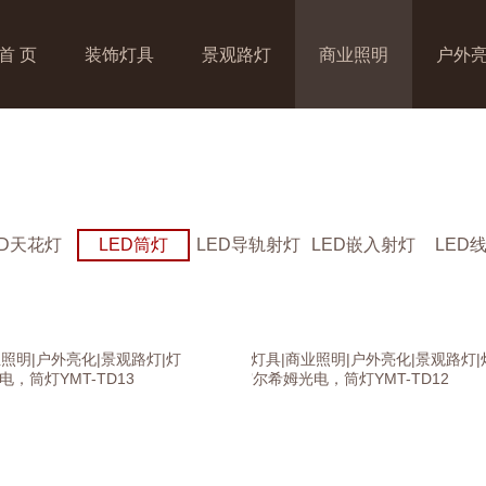
首 页
装饰灯具
景观路灯
商业照明
户外
ED天花灯
LED筒灯
LED导轨射灯
LED嵌入射灯
LED