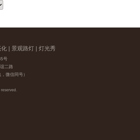
化 | 景观路灯 | 灯光秀
5号
谊二路
曹总，微信同号）
reserved.