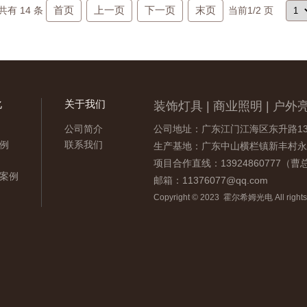
首页
上一页
下一页
末页
共有
14
条
当前
1
/2 页
化
关于我们
装饰灯具 | 商业照明 | 户外亮
公司简介
公司地址：广东江门江海区东升路13
例
联系我们
生产基地：广东中山横栏镇新丰村永
项目合作直线：13924860777（
案例
邮箱：11376077@qq.com
Copyright © 2023 霍尔希姆光电 All rights 