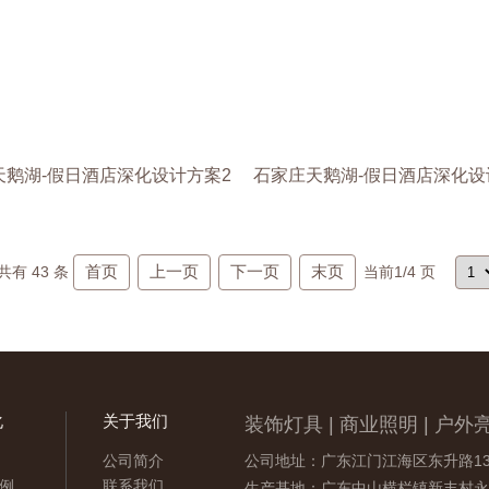
天鹅湖-假日酒店深化设计方案2
石家庄天鹅湖-假日酒店深化设
首页
上一页
下一页
末页
共有
43
条
当前
1
/4 页
化
关于我们
装饰灯具 | 商业照明 | 户外亮
公司简介
公司地址：广东江门江海区东升路13
例
联系我们
生产基地：广东中山横栏镇新丰村永