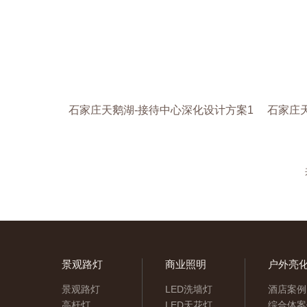
石家庄天鹅湖-接待中心深化设计方案1
石家庄
景观路灯
商业照明
户外亮
景观路灯
LED洗墙灯
酒店案例
高杆灯
LED天花灯
综合体案