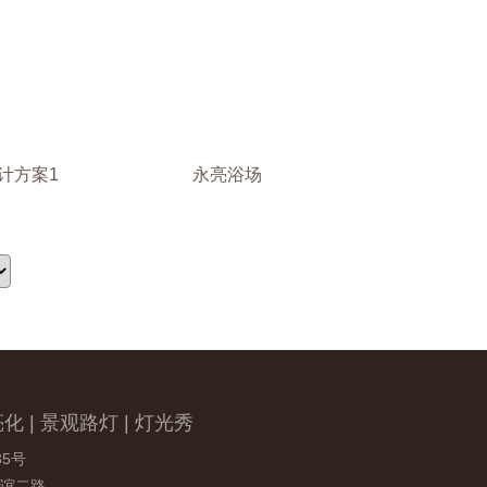
计方案1
永亮浴场
化 | 景观路灯 | 灯光秀
5号
谊二路