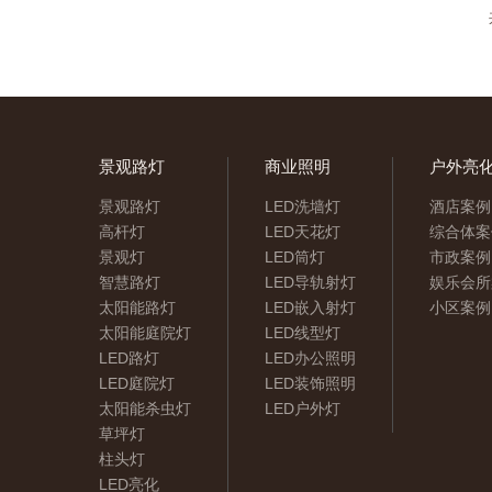
景观路灯
商业照明
户外亮
景观路灯
LED洗墙灯
酒店案例
高杆灯
LED天花灯
综合体案
景观灯
LED筒灯
市政案例
智慧路灯
LED导轨射灯
娱乐会所
太阳能路灯
LED嵌入射灯
小区案例
太阳能庭院灯
LED线型灯
LED路灯
LED办公照明
LED庭院灯
LED装饰照明
太阳能杀虫灯
LED户外灯
草坪灯
柱头灯
LED亮化